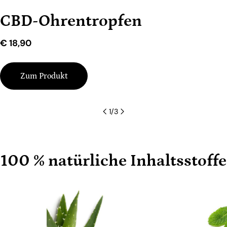
CBD-Ohrentropfen
Regulärer
€ 18,90
Preis
Zum Produkt
1
/
3
100 % natürliche Inhaltsstoffe