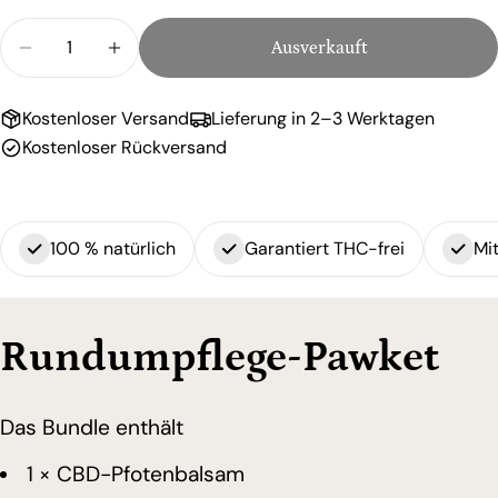
Menge
Ausverkauft
Menge für Rundumpflege-Pawket verringern
Menge für Rundumpflege-Pawket erhöhen
Kostenloser Versand
Lieferung in 2–3 Werktagen
Kostenloser Rückversand
100 % natürlich
Garantiert THC-frei
Mit
Rundumpflege-Pawket
Das Bundle enthält
1 × CBD-Pfotenbalsam