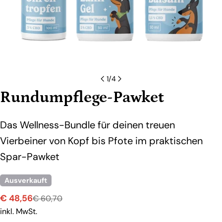
1
/
4
Rundumpflege-Pawket
Das Wellness-Bundle für deinen treuen
Vierbeiner von Kopf bis Pfote im praktischen
Spar-Pawket
Ausverkauft
€ 48,56
€ 60,70
Verkaufspreis
Regulärer
inkl. MwSt.
Preis